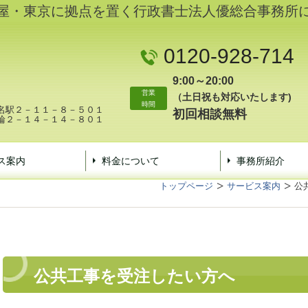
屋・東京に拠点を置く行政書士法人優総合事務所
0120-928-714
9:00～20:00
営業
（土日祝も対応いたします)
時間
西区名駅２－１１－８－５０１
初回相談無料
高輪２－１４－１４－８０１
ス案内
料金について
事務所紹介
トップページ
サービス案内
公
公共工事を受注したい方へ