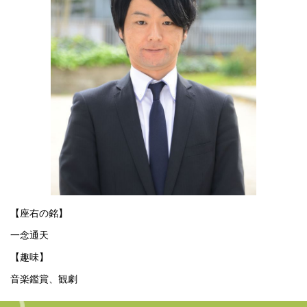
【座右の銘】
一念通天
【趣味】
音楽鑑賞、観劇